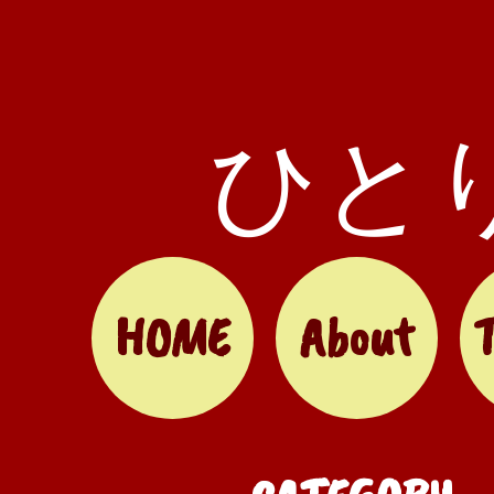
ひと
HOME
About
T