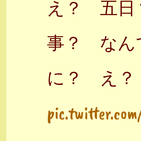
え？ 五日
事？ なん
に？ え？
pic.twitter.c