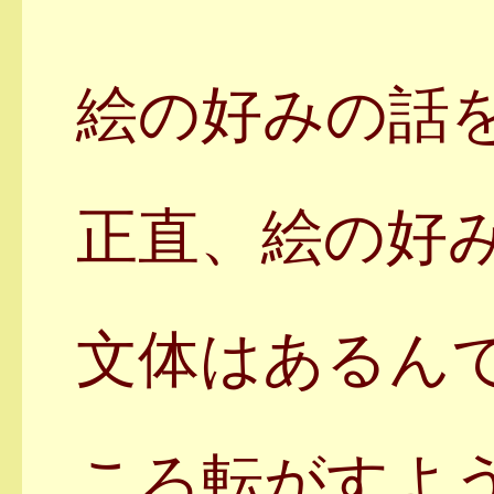
絵の好みの話
正直、絵の好
文体はあるん
ころ転がすよ