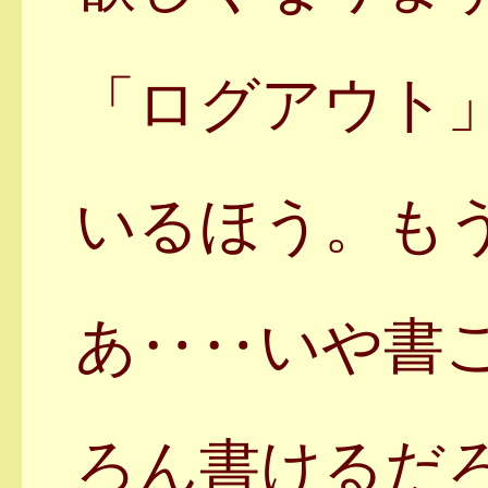
「ログアウト
いるほう。も
あ‥‥いや書
ろん書けるだ