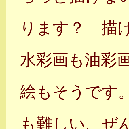
ります？ 描
水彩画も油彩
絵もそうです
も難しい。ぜ