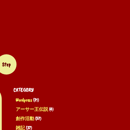
Step
CATEGORY
Wordpress
(21)
アーサー王伝説
(4)
創作活動
(57)
雑記
(37)