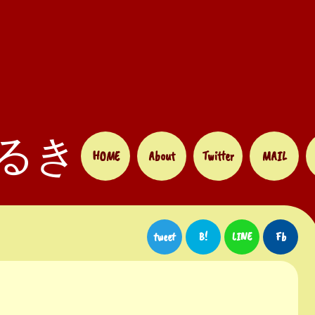
るき
HOME
About
Twitter
MAIL
tweet
B!
LINE
Fb