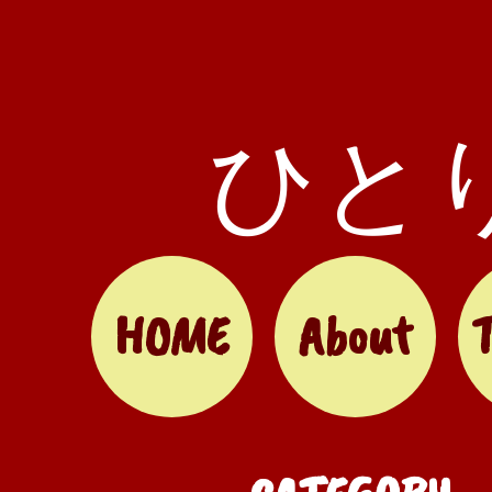
ひと
HOME
About
T