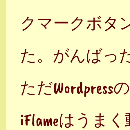
クマークボタ
た。がんばっ
ただWordpre
iFlameはう