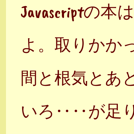
Javascrip
よ。取りかか
間と根気とあ
いろ‥‥が足