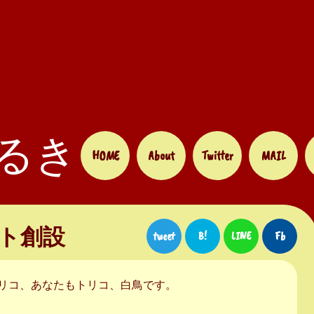
るき
HOME
About
Twitter
MAIL
ウント創設
tweet
B!
LINE
Fb
リコ、あなたもトリコ、白鳥です。