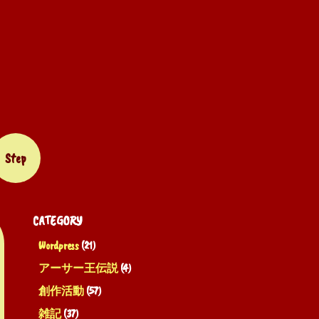
Step
CATEGORY
Wordpress
(21)
アーサー王伝説
(4)
創作活動
(57)
雑記
(37)