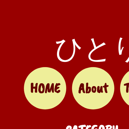
ひと
HOME
About
T