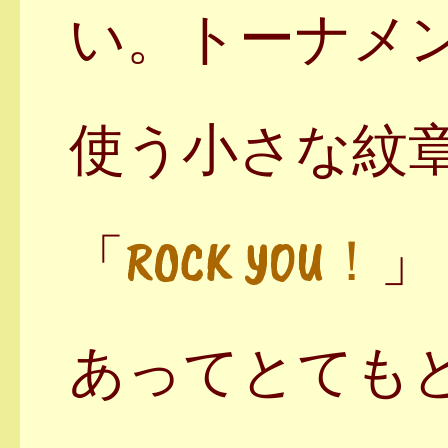
い。トーナメ
使う小さな紋
「
ROCK YOU！
」（
あってとても