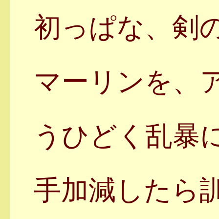
初っぱな、剣
マーリンを、
うひどく乱暴
手加減したら