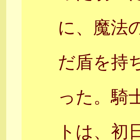
に、魔法
だ盾を持
った。騎
トは、初