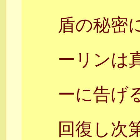
盾の秘密
ーリンは
ーに告げ
回復し次