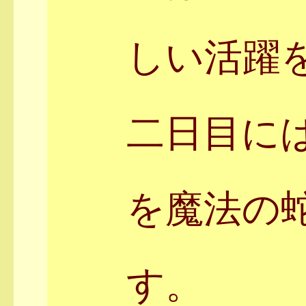
しい活躍
二日目に
を魔法の
す。